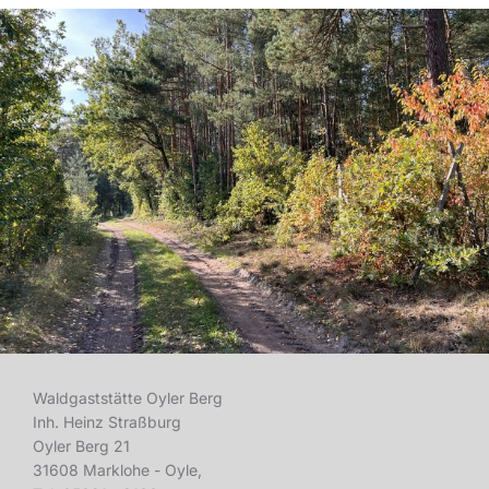
Waldgaststätte Oyler Berg
Inh. Heinz Straßburg
Oyler Berg 21
31608 Marklohe - Oyle,